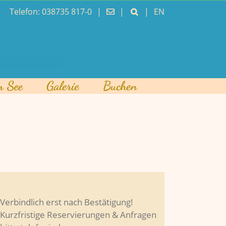
Telefon: 038735 817-0
|
|
|
EN
m See
Galerie
Buchen
Verbindlich erst nach Bestätigung!
Kurzfristige Reservierungen & Anfragen