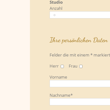
Studio
Anzahl
Bitte
lasse
Ihre persönlichen Daten
dieses
Feld
leer.
Felder die mit einem * markiert
Herr
Frau
Vorname
Nachname*