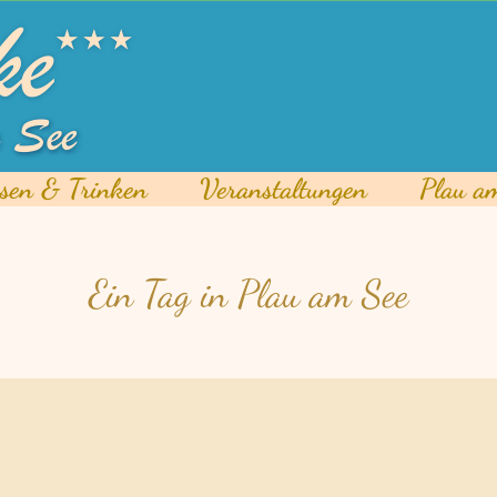
sen & Trinken
Veranstaltungen
Plau a
Ein Tag in Plau am See